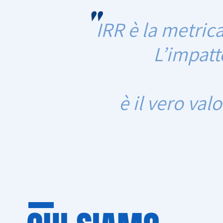
"
IRR è la metric
L’impatt
è il vero va