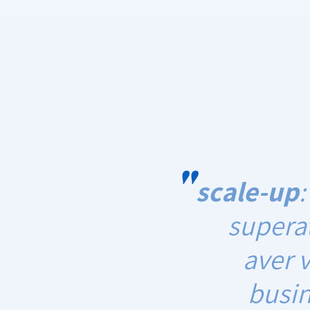
"
scale-up
superat
aver v
busin